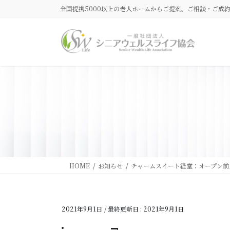
コ
ナ
全国提携5000以上の老人ホームからご提案。ご相談・ご成
ン
ビ
テ
ゲ
ン
ー
ツ
シ
に
ョ
移
ン
動
に
移
動
HOME
お知らせ
チャームスイート経堂：オープン前
2021年9月1日
/ 最終更新日 :
2021年9月1日