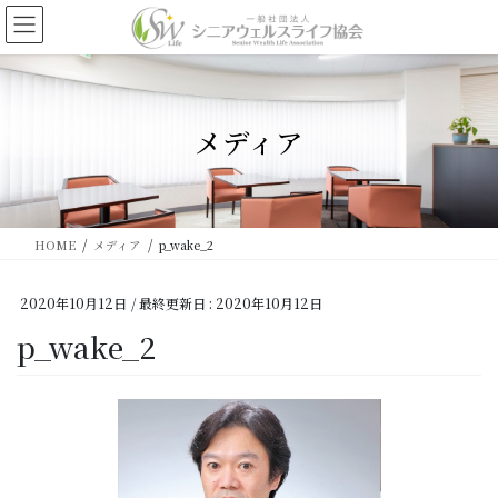
コ
ナ
ン
ビ
テ
ゲ
ン
ー
ツ
シ
に
ョ
メディア
移
ン
動
に
移
動
HOME
メディア
p_wake_2
2020年10月12日
/ 最終更新日 :
2020年10月12日
p_wake_2