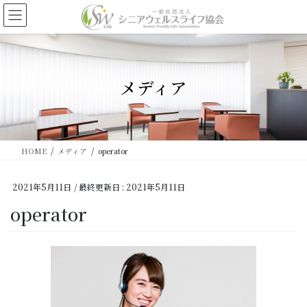
コ
ナ
ン
ビ
テ
ゲ
ン
ー
ツ
シ
に
ョ
メディア
移
ン
動
に
移
動
HOME
メディア
operator
2021年5月11日
/ 最終更新日 :
2021年5月11日
operator