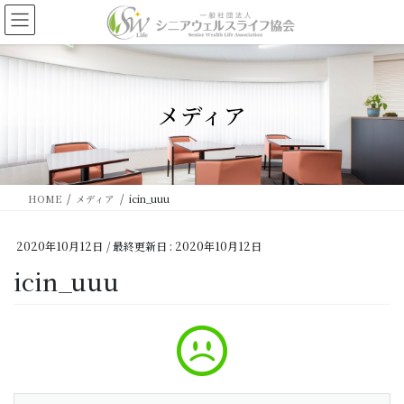
コ
ナ
ン
ビ
テ
ゲ
ン
ー
ツ
シ
に
ョ
メディア
移
ン
動
に
移
動
HOME
メディア
icin_uuu
2020年10月12日
/ 最終更新日 :
2020年10月12日
icin_uuu