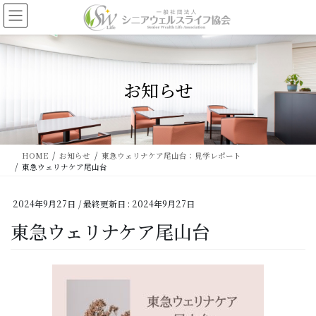
コ
ナ
ン
ビ
テ
ゲ
ン
ー
ツ
シ
に
ョ
お知らせ
移
ン
動
に
移
動
HOME
お知らせ
東急ウェリナケア尾山台：見学レポート
東急ウェリナケア尾山台
2024年9月27日
/ 最終更新日 :
2024年9月27日
東急ウェリナケア尾山台