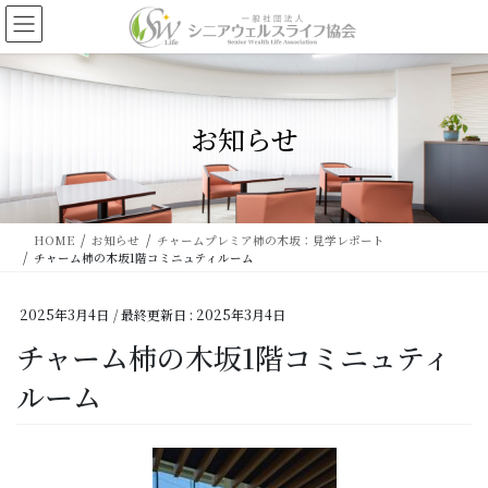
コ
ナ
ン
ビ
テ
ゲ
ン
ー
ツ
シ
に
ョ
お知らせ
移
ン
動
に
移
動
HOME
お知らせ
チャームプレミア柿の木坂：見学レポート
チャーム柿の木坂1階コミニュティルーム
2025年3月4日
/ 最終更新日 :
2025年3月4日
チャーム柿の木坂1階コミニュティ
ルーム