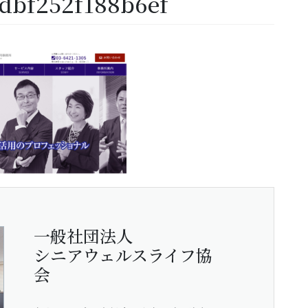
dbf252f188b6ef
一般社団法人
シニアウェルスライフ協
会