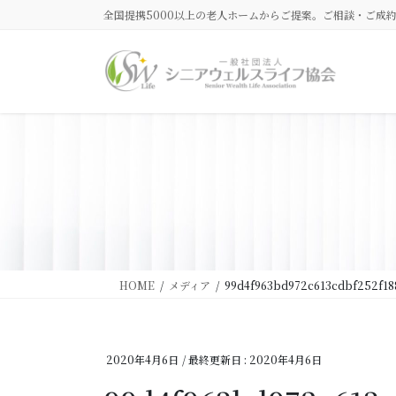
コ
ナ
全国提携5000以上の老人ホームからご提案。ご相談・ご成
ン
ビ
テ
ゲ
ン
ー
ツ
シ
に
ョ
移
ン
動
に
移
動
HOME
メディア
99d4f963bd972c613cdbf252f18
2020年4月6日
/ 最終更新日 :
2020年4月6日