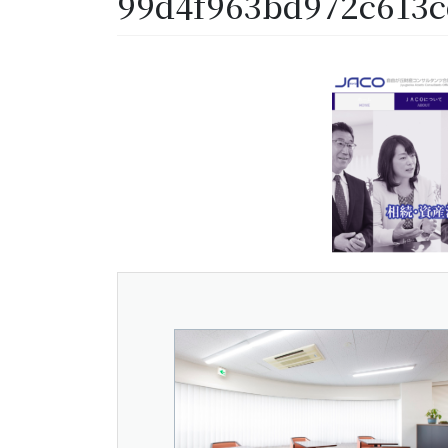
99d4f963bd972c613c