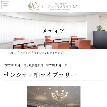
コ
ナ
ン
ビ
テ
ゲ
ン
ー
ツ
シ
に
ョ
メディア
移
ン
動
に
移
動
HOME
メディア
サンシティ柏ライブラリー
2023年11月13日
/ 最終更新日 :
2023年11月13日
サンシティ柏ライブラリー